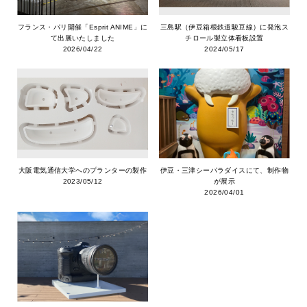
フランス・パリ開催「Esprit ANIME」に
三島駅（伊豆箱根鉄道駿豆線）に発泡ス
て出展いたしました
チロール製立体看板設置
2026/04/22
2024/05/17
大阪電気通信大学へのプランターの製作
伊豆・三津シーパラダイスにて、制作物
2023/05/12
が展示
2026/04/01