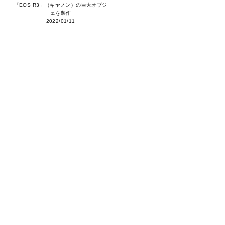
「EOS R3」（キヤノン）の巨大オブジ
ェを製作
2022/01/11