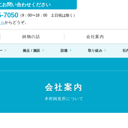
にお問い合わせください
5-7050
（9：00〜18：00 土日祝は除く）
ちら
からどうぞ。
鋳物の話
会社案内
ー
拠点 / 施設
設備
取り組み
社
会社案内
木村鋳造所について