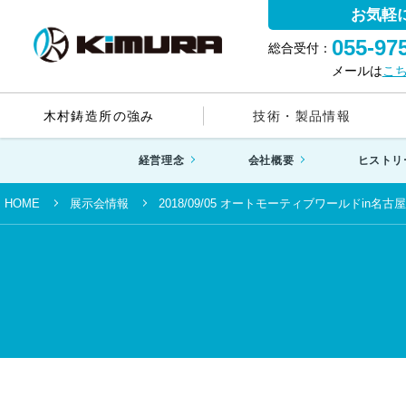
お気軽
055-97
総合受付：
メールは
こ
木村鋳造所の強み
技術・製品情報
経営理念
会社概要
ヒストリ
HOME
展示会情報
2018/09/05 オートモーティブワールドin名古屋