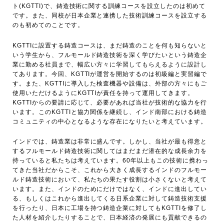
ト(KGTTI)で、鋳造技術に関する訓練コースを設立したのは初めて
です。また、同校が日本企業と連携した技術訓練コースを設立する
のも初めてのことです。
KGTTIに設置する鋳造コースは、まだ鋳造のことを何も知らないと
いう学生から、フルモールド鋳造技術を深く学びたいという鋳造企
業に勤める社員まで、幅広い方々に学習してもらえるように設計し
てあります。今回、KGTTIが運営を開始するのは初級編と実習編で
す。また、KGTTIに導入した検査機器や設備は、外部の方々にもご
使用いただけるようにKGTTIが責任を持って運用してきます。
KGTTIからの要請に応じて、必要があれば当社が技術的な協力を行
います。このKGTTIと協力関係を継続し、インド南部における鋳造
コミュニティの中心となるような存在になりたいと考えています。
インドでは、鋳造業は非常に盛んです。しかし、当社が最も得意と
するフルモールド鋳造技術に関してはまだまだ潜在的な成長余力を
持っていると私たちは考えています。60年以上もこの技術に携わっ
てきた当社だからこそ、これから大きく成長するインドのフルモー
ルド鋳造技術において、私たちの果たす役割は小さくないと考えて
います。また、インドのためにだけではなく、インドに進出してい
る、もしくはこれから進出してくる日系企業に対して鋳造技術支援
を行ったり、日本に工場を持つ鋳造企業に対してもKGTTIを修了し
た人材を紹介したりすることで、日本経済の発展にも貢献できるの