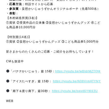
・応募方法
：特設サイトから応募
・参加賞
：妄想かいじゅうずかんオリジナルポーチ（先着500名）
・表彰
：
【木村鋳造所賞(3名)】
①賞状 ②受賞作品の立体像 ③妄想かいじゅうずかんグッズ ④こど
も商品券10,000円分
【特別賞(14名)】
①賞状 ②妄想かいじゅうずかんグッズ ③こども商品券5,000円分
皆さまからのたくさんのご応募・ご紹介をお待ちしています！
CMも放送中
「バナナかいじゅう」篇 15秒：
https://youtu.be/wBIdrMZTQf4
「アイスたべすぎ」篇 15秒：
https://youtu.be/N08VrmATYNY
「廊下＆渡り廊下」篇30秒：
https://youtu.be/oqvd6YtK63U
WEB