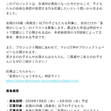
このプロジェクトは、生成AIが身近になった今だからこそ、子ども
たちの自由な発想や妄想する力を応援したいという想いから生まれ
ました。
全国の18歳（高校生）以下の子どもたちを対象に、自分だけの「妄
想かいじゅう」のイラストを募集します。選ばれた作品は特設サイ
トで図鑑として公開されるほか、木村鋳造所の３D技術によって立
体化・展示される予定です。
また、プロジェクト開始にあわせて、テレビCMやプロジェクトムー
ビーも公開されます。
皆さまのお子さんやお孫さんはもちろん、ご親戚やご友人のお子さ
んにもぜひご紹介ください！
応募はこちらから↓↓
『妄想かいじゅうずかん』特設サイト
https://www.kimuragrp-mousoukaijuzukan.com
募集概要
・募集期間
：2026年7月8日（水）～9月30日（水）予定
・応募対象
：全国の18歳（高校生）以下の子どもたち
・応募内容
：自由な発想で描いた「妄想かいじゅう」のイラスト