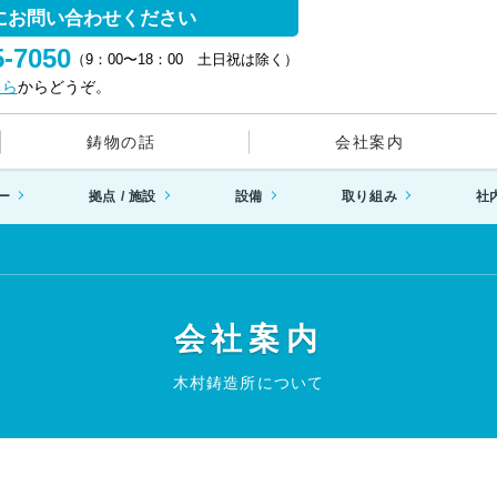
にお問い合わせください
5-7050
（9：00〜18：00 土日祝は除く）
ちら
からどうぞ。
鋳物の話
会社案内
ー
拠点 / 施設
設備
取り組み
社
会社案内
木村鋳造所について