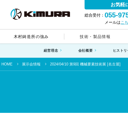
お気軽
055-97
総合受付：
メールは
こ
木村鋳造所の強み
技術・製品情報
経営理念
会社概要
ヒストリ
HOME
展示会情報
2024/04/10 第9回 機械要素技術展 [名古屋]