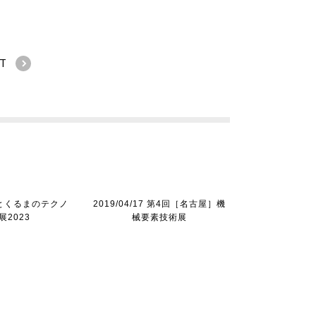
T
4 人とくるまのテクノ
2019/04/17 第4回［名古屋］機
展2023
械要素技術展