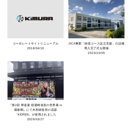
コーポレートサイトリニューアル
JICA事業「鋳造コース設立支援」の設備
2018/04/10
導入完了式を開催
2023/10/05
『第2回 華道家 假屋崎省吾の世界展 in
蔵春閣』にて木村鋳造所の花器
「KEREN」が使用されました
2026/03/27