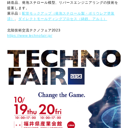
鋳造品、発泡スチロール模型、リバースエンジニアリングの技術を
提案します。
展示品：
配管モックアップ（発泡スチロール製・ポリウレア塗装
済）
、
ダイレクトモールディングプロセス（鋳鉄、アルミ）
北陸技術交流テクノフェア2023
https://www.technofair.jp/