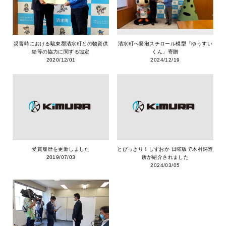
災害時における駿東郡清水町との物資供
清水町へ発泡スチロール模型「ゆうすい
給等の協力に関する協定
くん」寄贈
2020/12/01
2024/12/19
受賞履歴を更新しました
とびっきり！しずおか 日曜版で木村鋳造
2019/07/03
所が紹介されました
2024/03/05